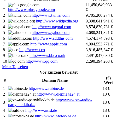
11,450,649,033
1
http://www.plus.google.com
€
2
http://www.twitter.com
9,705,200,274 €
3
http://www.wikipedia.org
9,398,041,941 €
4
http://www.paypal.com
8,574,830,731 €
5
http://www.yahoo.com
4,680,241,321 €
6
http://www.addthis.com
4,574,174,898 €
7
http://www.apple.com
4,004,553,771 €
8
http://www.t.co
3,816,485,347 €
9
http://www.bbc.co.uk
2,491,947,630 €
10
http://www.qq.com
2,290,394,208 €
Mehr Topseiten
Vor kurzem bewertet
(€)
#
Domain Name
Wert
1
http://www.rubine.de
13 €
2
http://www.diepflege24.at
13 €
http://www.xn--radio-
3
13 €
partyhlle-ktb.d...
4
http://www.aafd.de
13 €
5
http://www.infotec-24.de
13 €